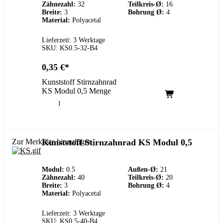
Zähnezahl:
32
Teilkreis-Ø:
16
Breite:
3
Bohrung Ø:
4
Material:
Polyacetal
Lieferzeit: 3 Werktage
SKU: KS0.5-32-B4
0,35
€
Kunststoff Stirnzahnrad
KS Modul 0,5 Menge
Zur Merkliste hinzufügen
Kunststoff Stirnzahnrad KS Modul 0,5
Modul:
0.5
Außen-Ø:
21
Zähnezahl:
40
Teilkreis-Ø:
20
Breite:
3
Bohrung Ø:
4
Material:
Polyacetal
Lieferzeit: 3 Werktage
SKU: KS0.5-40-B4