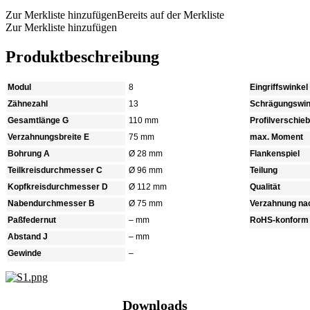
Zur Merkliste hinzufügen
Bereits auf der Merkliste
Zur Merkliste hinzufügen
Produktbeschreibung
Modul
8
Eingriffswinkel
Zähnezahl
13
Schrägungswin
Gesamtlänge G
110 mm
Profilverschie
Verzahnungsbreite E
75 mm
max. Moment
Bohrung A
Ø 28 mm
Flankenspiel
Teilkreisdurchmesser C
Ø 96 mm
Teilung
Kopfkreisdurchmesser D
Ø 112 mm
Qualität
Nabendurchmesser B
Ø 75 mm
Verzahnung na
Paßfedernut
– mm
RoHS-konform
Abstand J
– mm
Gewinde
–
Downloads