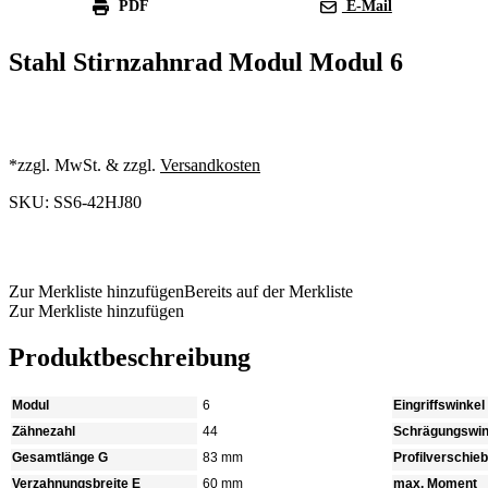
PDF
E-Mail
Stahl Stirnzahnrad Modul Modul 6
*zzgl. MwSt. & zzgl.
Versandkosten
SKU: SS6-42HJ80
Produkt anfragen
Zur Merkliste hinzufügen
Bereits auf der Merkliste
Zur Merkliste hinzufügen
Produktbeschreibung
Modul
6
Eingriffswinkel
Zähnezahl
44
Schrägungswin
Gesamtlänge G
83 mm
Profilverschie
Verzahnungsbreite E
60 mm
max. Moment