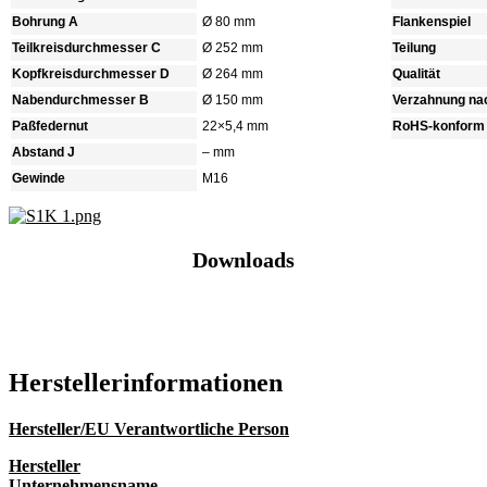
Bohrung A
Ø 80 mm
Flankenspiel
Teilkreisdurchmesser C
Ø 252 mm
Teilung
Kopfkreisdurchmesser D
Ø 264 mm
Qualität
Nabendurchmesser B
Ø 150 mm
Verzahnung na
Paßfedernut
22×5,4 mm
RoHS-konform
Abstand J
– mm
Gewinde
M16
Downloads
Katalog (PDF)
Hersteller­informationen
Hersteller/EU Verantwortliche Person
Hersteller
Unternehmensname