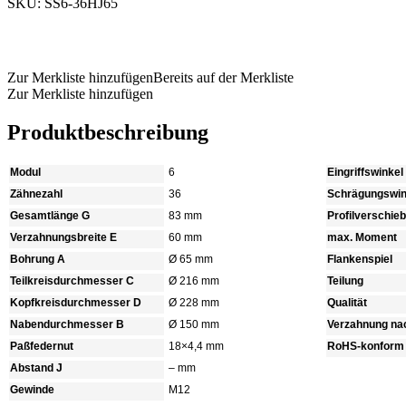
SKU: SS6-36HJ65
Produkt anfragen
Zur Merkliste hinzufügen
Bereits auf der Merkliste
Zur Merkliste hinzufügen
Produktbeschreibung
Modul
6
Eingriffswinkel
Zähnezahl
36
Schrägungswin
Gesamtlänge G
83 mm
Profilverschie
Verzahnungsbreite E
60 mm
max. Moment
Bohrung A
Ø 65 mm
Flankenspiel
Teilkreisdurchmesser C
Ø 216 mm
Teilung
Kopfkreisdurchmesser D
Ø 228 mm
Qualität
Nabendurchmesser B
Ø 150 mm
Verzahnung na
Paßfedernut
18×4,4 mm
RoHS-konform
Abstand J
– mm
Gewinde
M12