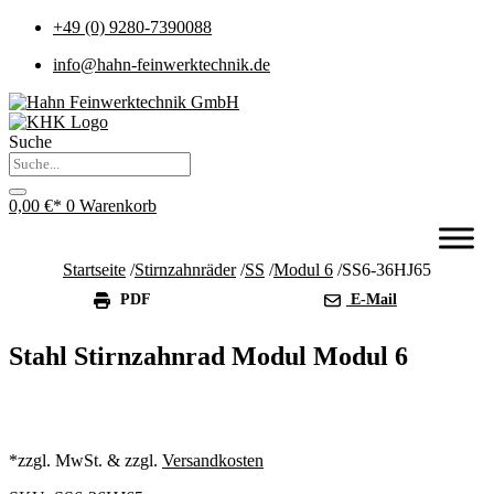
+49 (0) 9280-7390088
info@hahn-feinwerktechnik.de
Suche
0,00
€
0
Warenkorb
Startseite
/
Stirnzahnräder
/
SS
/
Modul 6
/
SS6-36HJ65
PDF
E-Mail
Stahl Stirnzahnrad Modul Modul 6
*zzgl. MwSt. & zzgl.
Versandkosten