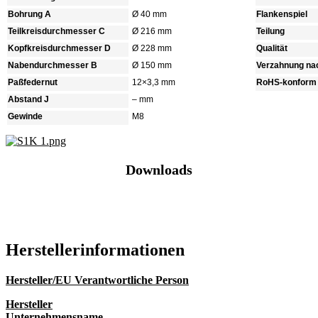
Bohrung A
Ø 40 mm
Flankenspiel
Teilkreisdurchmesser C
Ø 216 mm
Teilung
Kopfkreisdurchmesser D
Ø 228 mm
Qualität
Nabendurchmesser B
Ø 150 mm
Verzahnung na
Paßfedernut
12×3,3 mm
RoHS-konform
Abstand J
– mm
Gewinde
M8
Downloads
Katalog (PDF)
Hersteller­informationen
Hersteller/EU Verantwortliche Person
Hersteller
Unternehmensname