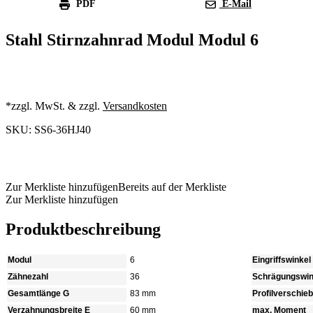
PDF
E-Mail
Stahl Stirnzahnrad Modul Modul 6
*zzgl. MwSt. & zzgl.
Versandkosten
SKU: SS6-36HJ40
Produkt anfragen
Zur Merkliste hinzufügen
Bereits auf der Merkliste
Zur Merkliste hinzufügen
Produktbeschreibung
Modul
6
Eingriffswinkel
Zähnezahl
36
Schrägungswin
Gesamtlänge G
83 mm
Profilverschie
Verzahnungsbreite E
60 mm
max. Moment