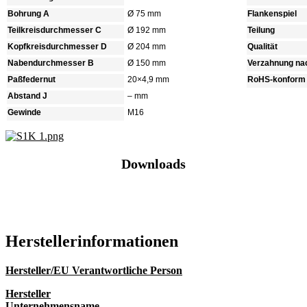
Bohrung A
Ø 75 mm
Flankenspiel
Teilkreisdurchmesser C
Ø 192 mm
Teilung
Kopfkreisdurchmesser D
Ø 204 mm
Qualität
Nabendurchmesser B
Ø 150 mm
Verzahnung na
Paßfedernut
20×4,9 mm
RoHS-konform
Abstand J
– mm
Gewinde
M16
Downloads
Katalog (PDF)
Hersteller­informationen
Hersteller/EU Verantwortliche Person
Hersteller
Unternehmensname