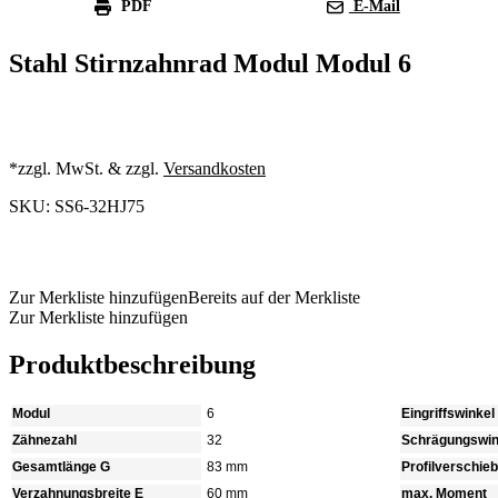
PDF
E-Mail
Stahl Stirnzahnrad Modul Modul 6
*zzgl. MwSt. & zzgl.
Versandkosten
SKU: SS6-32HJ75
Produkt anfragen
Zur Merkliste hinzufügen
Bereits auf der Merkliste
Zur Merkliste hinzufügen
Produktbeschreibung
Modul
6
Eingriffswinkel
Zähnezahl
32
Schrägungswin
Gesamtlänge G
83 mm
Profilverschie
Verzahnungsbreite E
60 mm
max. Moment