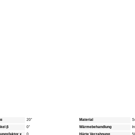
 α
20°
Material
S
kel β
0°
Wärmebehandlung
I
bungsfaktor x
0
Härte Verzahnung
5