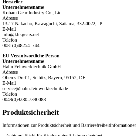
Hersteller
Unternehmensname
Kohara Gear Industry Co., Ltd.
Adresse
13-17 Nakacho, Kawaguchi, Saitama, 332-0022, JP
E-Mail
info@khkgears.net
Telefon
0081(0)482541744
EU Verantwortliche Person
Unternehmensname
Hahn Feinwerktechnik GmbH
Adresse
Oberes Dorf 1, Selbitz, Bayern, 95152, DE
E-Mail
service@hahn-feinwerktechnik.de
Telefon
0049(0)9280-7390088
Produktsicherheit
Informationen zur Produktsicherheit und BarrierefreiheitInformationen
– Achtung: Nicht für Kinder unter 3 Jahren geeignet.