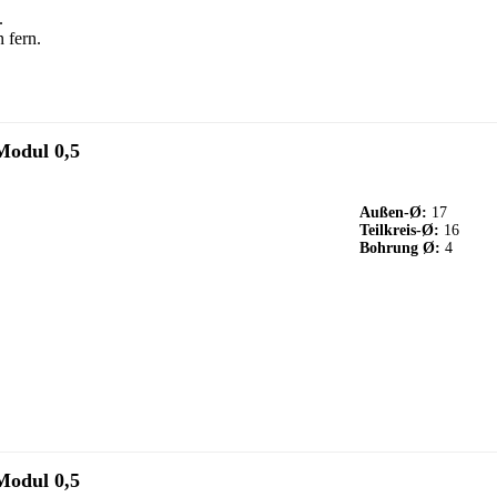
.
 fern.
Modul 0,5
Außen-Ø:
17
Teilkreis-Ø:
16
Bohrung Ø:
4
Modul 0,5