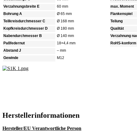
Verzahnungsbreite E
60 mm
max. Moment
Bohrung A
Ø 65 mm
Flankenspiel
Teilkreisdurchmesser C
Ø 168 mm
Teilung
Kopfkreisdurchmesser D
Ø 180 mm
Qualität
Nabendurchmesser B
Ø 140 mm
Verzahnung na
Paßfedernut
18×4,4 mm
RoHS-konform
Abstand J
– mm
Gewinde
M12
Hersteller­informationen
Hersteller/EU Verantwortliche Person