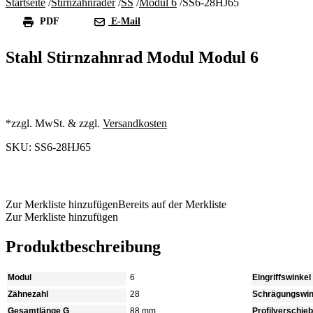
Startseite
/
Stirnzahnräder
/
SS
/
Modul 6
/
SS6-28HJ65
PDF
E-Mail
Stahl Stirnzahnrad Modul Modul 6
*zzgl. MwSt. & zzgl.
Versandkosten
SKU: SS6-28HJ65
Produkt anfragen
Zur Merkliste hinzufügen
Bereits auf der Merkliste
Zur Merkliste hinzufügen
Produktbeschreibung
Modul
6
Eingriffswinkel
Zähnezahl
28
Schrägungswin
Gesamtlänge G
88 mm
Profilverschie