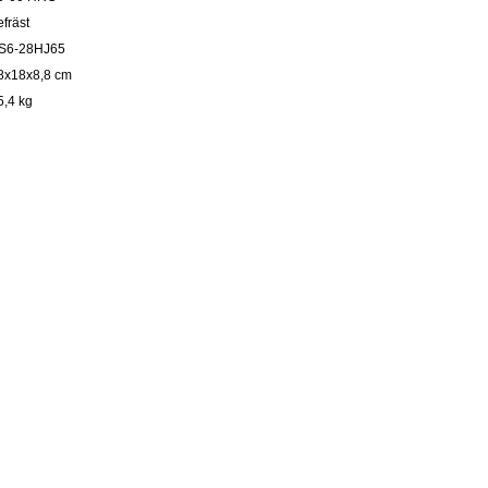
efräst
S6-28HJ65
8x18x8,8 cm
5,4 kg