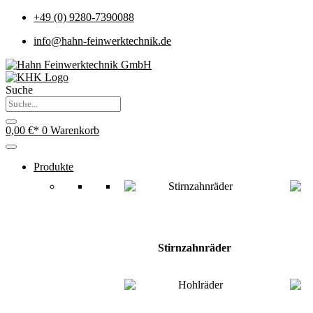
+49 (0) 9280-7390088
info@hahn-feinwerktechnik.de
Suche
0,00
€
0
Warenkorb
Produkte
Stirnzahnräder