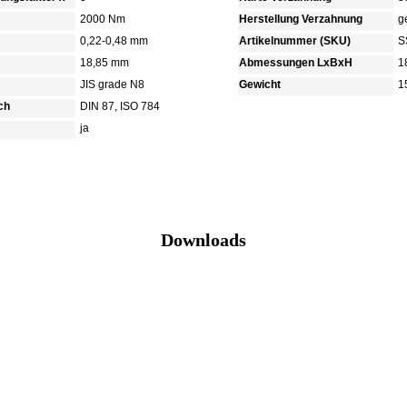
2000 Nm
Herstellung Verzahnung
g
0,22-0,48 mm
Artikelnummer (SKU)
S
18,85 mm
Abmessungen LxBxH
1
JIS grade N8
Gewicht
1
ch
DIN 87, ISO 784
ja
Downloads
Katalog (PDF)