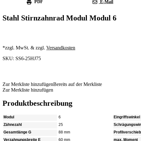
PDF
E-Mail
Stahl Stirnzahnrad Modul Modul 6
*zzgl. MwSt. & zzgl.
Versandkosten
SKU: SS6-25HJ75
Produkt anfragen
Zur Merkliste hinzufügen
Bereits auf der Merkliste
Zur Merkliste hinzufügen
Produktbeschreibung
Modul
6
Eingriffswinkel
Zähnezahl
25
Schrägungswin
Gesamtlänge G
88 mm
Profilverschie
Verzahnungsbreite E
60 mm
max. Moment