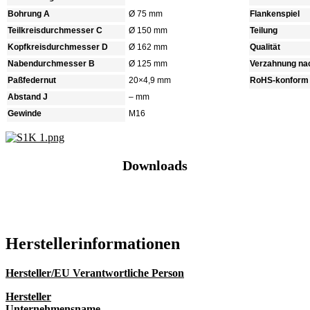
Bohrung A
Ø 75 mm
Flankenspiel
Teilkreisdurchmesser C
Ø 150 mm
Teilung
Kopfkreisdurchmesser D
Ø 162 mm
Qualität
Nabendurchmesser B
Ø 125 mm
Verzahnung na
Paßfedernut
20×4,9 mm
RoHS-konform
Abstand J
– mm
Gewinde
M16
Downloads
Katalog (PDF)
Hersteller­informationen
Hersteller/EU Verantwortliche Person
Hersteller
Unternehmensname