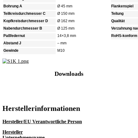
Bohrung A
Ø 45 mm
Flankenspiel
Teilkreisdurchmesser C
Ø 150 mm
Teilung
Kopfkreisdurchmesser D
Ø 162 mm
Qualität
Nabendurchmesser B
Ø 125 mm
Verzahnung na
Paßfedernut
14×3,8 mm
RoHS-konform
Abstand J
– mm
Gewinde
M10
Downloads
Katalog (PDF)
Hersteller­informationen
Hersteller/EU Verantwortliche Person
Hersteller
Unternehmensname