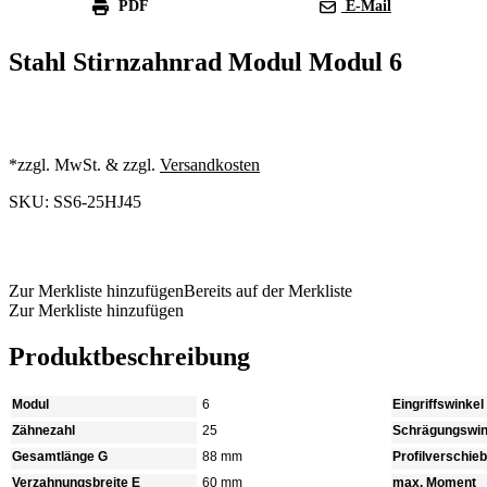
PDF
E-Mail
Stahl Stirnzahnrad Modul Modul 6
*zzgl. MwSt. & zzgl.
Versandkosten
SKU: SS6-25HJ45
Produkt anfragen
Zur Merkliste hinzufügen
Bereits auf der Merkliste
Zur Merkliste hinzufügen
Produktbeschreibung
Modul
6
Eingriffswinkel
Zähnezahl
25
Schrägungswin
Gesamtlänge G
88 mm
Profilverschie
Verzahnungsbreite E
60 mm
max. Moment