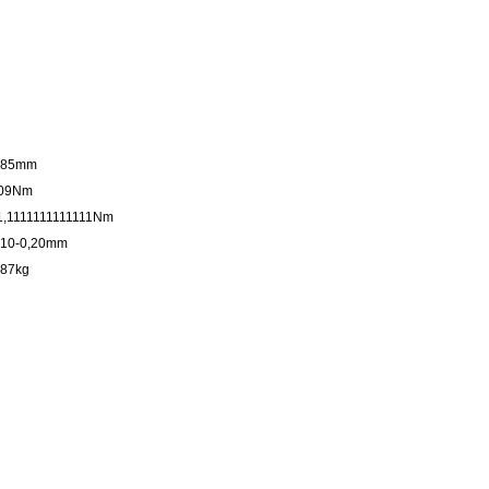
,85mm
09Nm
1,1111111111111Nm
,10-0,20mm
,87kg