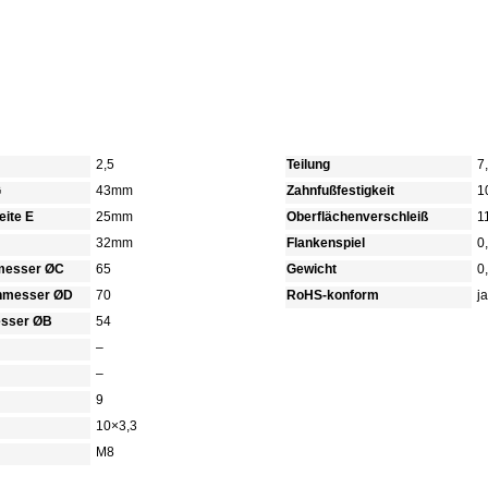
2,5
Teilung
7
G
43mm
Zahnfußfestigkeit
1
ite E
25mm
Oberflächenverschleiß
1
32mm
Flankenspiel
0
hmesser ØC
65
Gewicht
0
chmesser ØD
70
RoHS-konform
ja
sser ØB
54
–
–
9
10×3,3
M8