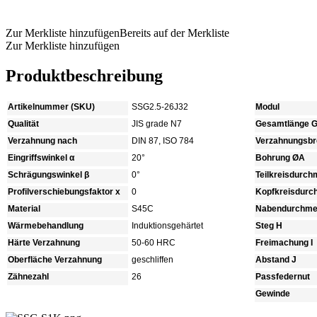
Produkt anfragen
Zur Merkliste hinzufügen
Bereits auf der Merkliste
Zur Merkliste hinzufügen
Produktbeschreibung
Artikelnummer (SKU)
SSG2.5-26J32
Modul
Qualität
JIS grade N7
Gesamtlänge 
Verzahnung nach
DIN 87, ISO 784
Verzahnungsbre
Eingriffswinkel α
20°
Bohrung ØA
Schrägungswinkel β
0°
Teilkreisdurc
Profilverschiebungsfaktor x
0
Kopfkreisdur
Material
S45C
Nabendurchme
Wärmebehandlung
Induktionsgehärtet
Steg H
Härte Verzahnung
50-60 HRC
Freimachung I
Oberfläche Verzahnung
geschliffen
Abstand J
Zähnezahl
26
Passfedernut
Gewinde