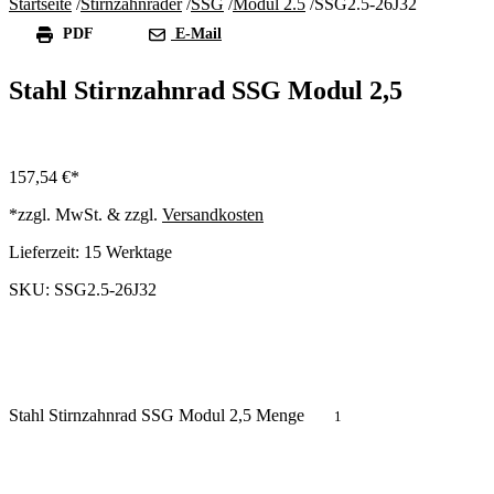
Startseite
/
Stirnzahnräder
/
SSG
/
Modul 2.5
/
SSG2.5-26J32
PDF
E-Mail
Stahl Stirnzahnrad SSG Modul 2,5
157,54
€
*zzgl. MwSt. & zzgl.
Versandkosten
Lieferzeit:
15 Werktage
SKU: SSG2.5-26J32
Stahl Stirnzahnrad SSG Modul 2,5 Menge
In den Warenkorb