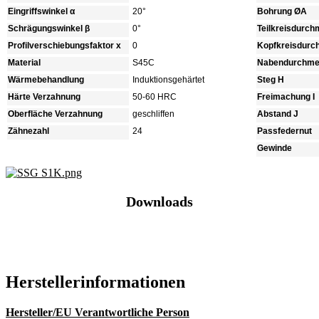
Eingriffswinkel α
20°
Bohrung ØA
Schrägungswinkel β
0°
Teilkreisdurc
Profilverschiebungsfaktor x
0
Kopfkreisdur
Material
S45C
Nabendurchme
Wärmebehandlung
Induktionsgehärtet
Steg H
Härte Verzahnung
50-60 HRC
Freimachung I
Oberfläche Verzahnung
geschliffen
Abstand J
Zähnezahl
24
Passfedernut
Gewinde
Downloads
Katalog (PDF)
Hersteller­informationen
Hersteller/EU Verantwortliche Person