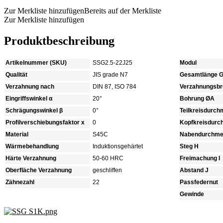
Zur Merkliste hinzufügen
Bereits auf der Merkliste
Zur Merkliste hinzufügen
Produktbeschreibung
Artikelnummer (SKU)
SSG2.5-22J25
Modul
Qualität
JIS grade N7
Gesamtlänge 
Verzahnung nach
DIN 87, ISO 784
Verzahnungsbre
Eingriffswinkel α
20°
Bohrung ØA
Schrägungswinkel β
0°
Teilkreisdurc
Profilverschiebungsfaktor x
0
Kopfkreisdur
Material
S45C
Nabendurchme
Wärmebehandlung
Induktionsgehärtet
Steg H
Härte Verzahnung
50-60 HRC
Freimachung I
Oberfläche Verzahnung
geschliffen
Abstand J
Zähnezahl
22
Passfedernut
Gewinde