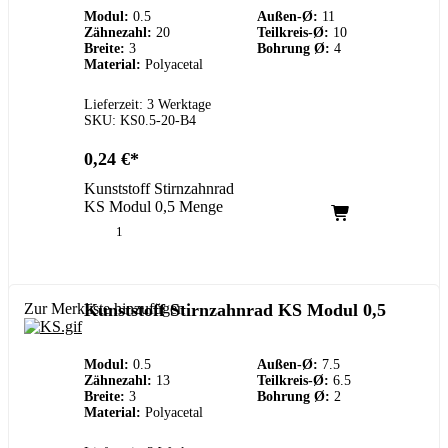
Modul:
0.5
Außen-Ø:
11
Zähnezahl:
20
Teilkreis-Ø:
10
Breite:
3
Bohrung Ø:
4
Material:
Polyacetal
Lieferzeit: 3 Werktage
SKU: KS0.5-20-B4
0,24
€
Kunststoff Stirnzahnrad
KS Modul 0,5 Menge
Zur Merkliste hinzufügen
Kunststoff Stirnzahnrad KS Modul 0,5
Modul:
0.5
Außen-Ø:
7.5
Zähnezahl:
13
Teilkreis-Ø:
6.5
Breite:
3
Bohrung Ø:
2
Material:
Polyacetal