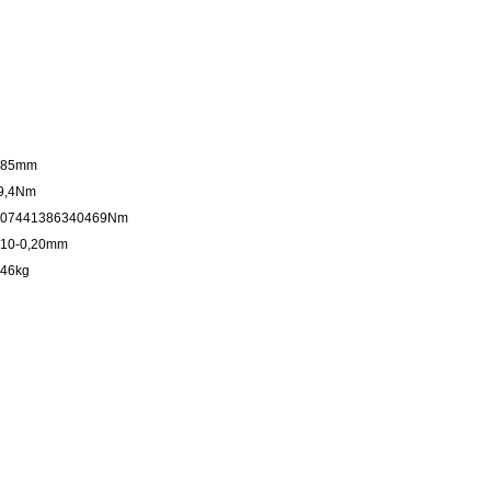
,85mm
9,4Nm
,07441386340469Nm
,10-0,20mm
,46kg