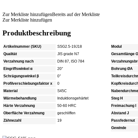
Produkt anfragen
Zur Merkliste hinzufügen
Bereits auf der Merkliste
Zur Merkliste hinzufügen
Produktbeschreibung
Artikelnummer (SKU)
SSG2.5-19J18
Modul
Qualität
JIS grade N7
Gesamtlänge 
Verzahnung nach
DIN 87, ISO 784
Verzahnungsbre
Eingriffswinkel α
20°
Bohrung ØA
Schrägungswinkel β
0°
Teilkreisdurc
Profilverschiebungsfaktor x
0
Kopfkreisdur
Material
S45C
Nabendurchme
Wärmebehandlung
Induktionsgehärtet
Steg H
Härte Verzahnung
50-60 HRC
Freimachung I
Oberfläche Verzahnung
geschliffen
Abstand J
Zähnezahl
19
Passfedernut
Gewinde