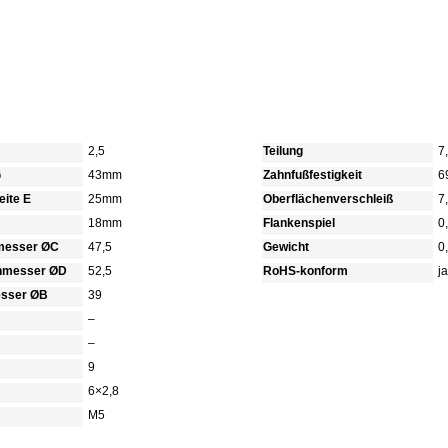
2,5
Teilung
7
G
43mm
Zahnfußfestigkeit
6
ite E
25mm
Oberflächenverschleiß
7
18mm
Flankenspiel
0
hmesser ØC
47,5
Gewicht
0
chmesser ØD
52,5
RoHS-konform
ja
sser ØB
39
–
–
9
6×2,8
M5