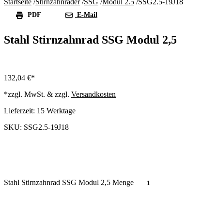
Startseite
/
Stirnzahnräder
/
SSG
/
Modul 2.5
/
SSG2.5-19J18
PDF
E-Mail
Stahl Stirnzahnrad SSG Modul 2,5
132,04
€
*zzgl. MwSt. & zzgl.
Versandkosten
Lieferzeit:
15 Werktage
SKU: SSG2.5-19J18
Stahl Stirnzahnrad SSG Modul 2,5 Menge
In den Warenkorb