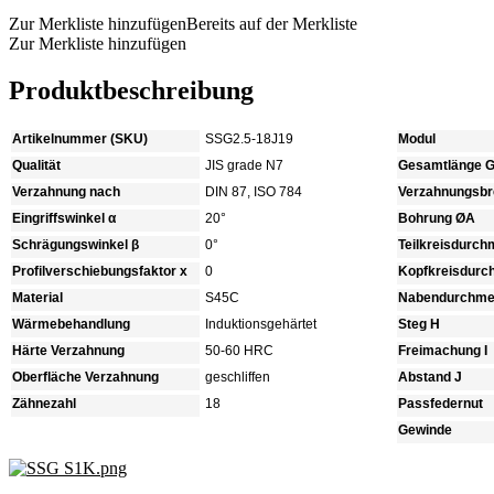
Zur Merkliste hinzufügen
Bereits auf der Merkliste
Zur Merkliste hinzufügen
Produktbeschreibung
Artikelnummer (SKU)
SSG2.5-18J19
Modul
Qualität
JIS grade N7
Gesamtlänge 
Verzahnung nach
DIN 87, ISO 784
Verzahnungsbre
Eingriffswinkel α
20°
Bohrung ØA
Schrägungswinkel β
0°
Teilkreisdurc
Profilverschiebungsfaktor x
0
Kopfkreisdur
Material
S45C
Nabendurchme
Wärmebehandlung
Induktionsgehärtet
Steg H
Härte Verzahnung
50-60 HRC
Freimachung I
Oberfläche Verzahnung
geschliffen
Abstand J
Zähnezahl
18
Passfedernut
Gewinde