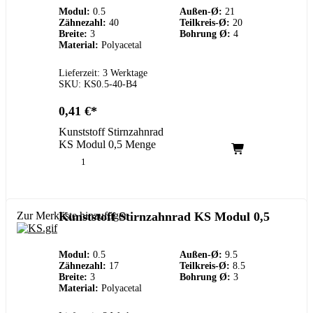
Modul:
0.5
Außen-Ø:
21
Zähnezahl:
40
Teilkreis-Ø:
20
Breite:
3
Bohrung Ø:
4
Material:
Polyacetal
Lieferzeit: 3 Werktage
SKU: KS0.5-40-B4
0,41
€
Kunststoff Stirnzahnrad
KS Modul 0,5 Menge
Zur Merkliste hinzufügen
Kunststoff Stirnzahnrad KS Modul 0,5
Modul:
0.5
Außen-Ø:
9.5
Zähnezahl:
17
Teilkreis-Ø:
8.5
Breite:
3
Bohrung Ø:
3
Material:
Polyacetal