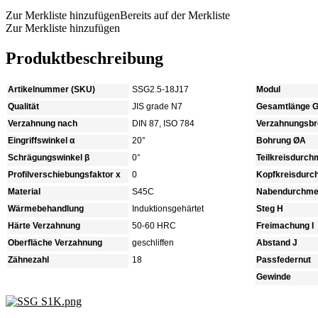
Zur Merkliste hinzufügen
Bereits auf der Merkliste
Zur Merkliste hinzufügen
Produktbeschreibung
Artikelnummer (SKU)
SSG2.5-18J17
Modul
Qualität
JIS grade N7
Gesamtlänge 
Verzahnung nach
DIN 87, ISO 784
Verzahnungsbre
Eingriffswinkel α
20°
Bohrung ØA
Schrägungswinkel β
0°
Teilkreisdurc
Profilverschiebungsfaktor x
0
Kopfkreisdur
Material
S45C
Nabendurchme
Wärmebehandlung
Induktionsgehärtet
Steg H
Härte Verzahnung
50-60 HRC
Freimachung I
Oberfläche Verzahnung
geschliffen
Abstand J
Zähnezahl
18
Passfedernut
Gewinde