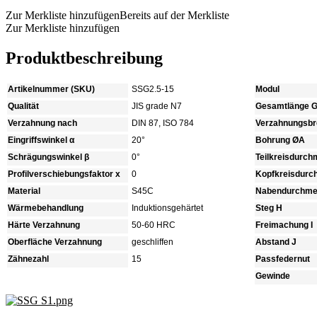
Zur Merkliste hinzufügen
Bereits auf der Merkliste
Zur Merkliste hinzufügen
Produktbeschreibung
Artikelnummer (SKU)
SSG2.5-15
Modul
Qualität
JIS grade N7
Gesamtlänge 
Verzahnung nach
DIN 87, ISO 784
Verzahnungsbre
Eingriffswinkel α
20°
Bohrung ØA
Schrägungswinkel β
0°
Teilkreisdurc
Profilverschiebungsfaktor x
0
Kopfkreisdur
Material
S45C
Nabendurchme
Wärmebehandlung
Induktionsgehärtet
Steg H
Härte Verzahnung
50-60 HRC
Freimachung I
Oberfläche Verzahnung
geschliffen
Abstand J
Zähnezahl
15
Passfedernut
Gewinde