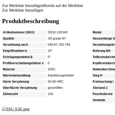
Zur Merkliste hinzufügen
Bereits auf der Merkliste
Zur Merkliste hinzufügen
Produktbeschreibung
Artikelnummer (SKU)
SSG2-100J40
Modul
Qualität
JIS grade N7
Gesamtlänge 
Verzahnung nach
DIN 87, ISO 784
Verzahnungsbre
Eingriffswinkel α
20°
Bohrung ØA
Schrägungswinkel β
0°
Teilkreisdurc
Profilverschiebungsfaktor x
0
Kopfkreisdur
Material
S45C
Nabendurchme
Wärmebehandlung
Induktionsgehärtet
Steg H
Härte Verzahnung
50-60 HRC
Freimachung I
Oberfläche Verzahnung
geschliffen
Abstand J
Zähnezahl
100
Passfedernut
Gewinde