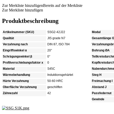
Zur Merkliste hinzufügen
Bereits auf der Merkliste
Zur Merkliste hinzufügen
Produktbeschreibung
Artikelnummer (SKU)
SSG2-42J22
Modul
Qualität
JIS grade N7
Gesamtlänge 
Verzahnung nach
DIN 87, ISO 784
Verzahnungsbre
Eingriffswinkel α
20°
Bohrung ØA
Schrägungswinkel β
0°
Teilkreisdurc
Profilverschiebungsfaktor x
0
Kopfkreisdur
Material
S45C
Nabendurchme
Wärmebehandlung
Induktionsgehärtet
Steg H
Härte Verzahnung
50-60 HRC
Freimachung I
Oberfläche Verzahnung
geschliffen
Abstand J
Zähnezahl
42
Passfedernut
Gewinde