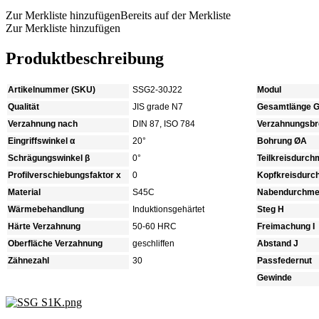
Zur Merkliste hinzufügen
Bereits auf der Merkliste
Zur Merkliste hinzufügen
Produktbeschreibung
Artikelnummer (SKU)
SSG2-30J22
Modul
Qualität
JIS grade N7
Gesamtlänge 
Verzahnung nach
DIN 87, ISO 784
Verzahnungsbre
Eingriffswinkel α
20°
Bohrung ØA
Schrägungswinkel β
0°
Teilkreisdurc
Profilverschiebungsfaktor x
0
Kopfkreisdur
Material
S45C
Nabendurchme
Wärmebehandlung
Induktionsgehärtet
Steg H
Härte Verzahnung
50-60 HRC
Freimachung I
Oberfläche Verzahnung
geschliffen
Abstand J
Zähnezahl
30
Passfedernut
Gewinde