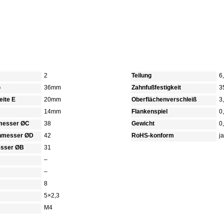
2
Teilung
6
G
36mm
Zahnfußfestigkeit
3
ite E
20mm
Oberflächenverschleiß
3
14mm
Flankenspiel
0
hmesser ØC
38
Gewicht
0
chmesser ØD
42
RoHS-konform
ja
sser ØB
31
–
–
8
5×2,3
M4