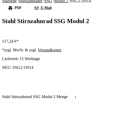
Startseite
/
Stirnzahnräder
/
SSG
/
Modul 2
/
SSG2-19J14
PDF
E-Mail
Stahl Stirnzahnrad SSG Modul 2
117,24
€
*zzgl. MwSt. & zzgl.
Versandkosten
Lieferzeit:
15 Werktage
SKU: SSG2-19J14
Stahl Stirnzahnrad SSG Modul 2 Menge
In den Warenkorb