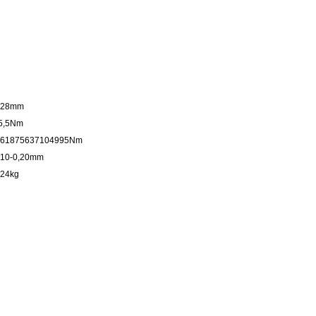
,28mm
5,5Nm
,61875637104995Nm
,10-0,20mm
,24kg