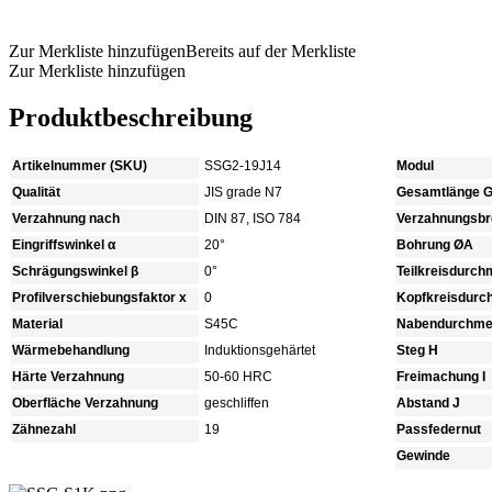
Produkt anfragen
Zur Merkliste hinzufügen
Bereits auf der Merkliste
Zur Merkliste hinzufügen
Produktbeschreibung
Artikelnummer (SKU)
SSG2-19J14
Modul
Qualität
JIS grade N7
Gesamtlänge 
Verzahnung nach
DIN 87, ISO 784
Verzahnungsbre
Eingriffswinkel α
20°
Bohrung ØA
Schrägungswinkel β
0°
Teilkreisdurc
Profilverschiebungsfaktor x
0
Kopfkreisdur
Material
S45C
Nabendurchme
Wärmebehandlung
Induktionsgehärtet
Steg H
Härte Verzahnung
50-60 HRC
Freimachung I
Oberfläche Verzahnung
geschliffen
Abstand J
Zähnezahl
19
Passfedernut
Gewinde