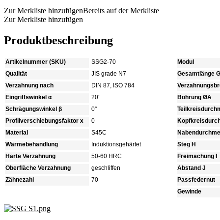
Zur Merkliste hinzufügen
Bereits auf der Merkliste
Zur Merkliste hinzufügen
Produktbeschreibung
Artikelnummer (SKU)
SSG2-70
Modul
Qualität
JIS grade N7
Gesamtlänge 
Verzahnung nach
DIN 87, ISO 784
Verzahnungsbre
Eingriffswinkel α
20°
Bohrung ØA
Schrägungswinkel β
0°
Teilkreisdurc
Profilverschiebungsfaktor x
0
Kopfkreisdur
Material
S45C
Nabendurchme
Wärmebehandlung
Induktionsgehärtet
Steg H
Härte Verzahnung
50-60 HRC
Freimachung I
Oberfläche Verzahnung
geschliffen
Abstand J
Zähnezahl
70
Passfedernut
Gewinde