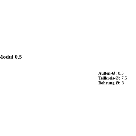
Modul 0,5
Außen-Ø:
8.5
Teilkreis-Ø:
7.5
Bohrung Ø:
3