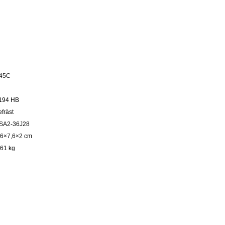
45C
194 HB
efräst
SA2-36J28
,6×7,6×2 cm
,61 kg