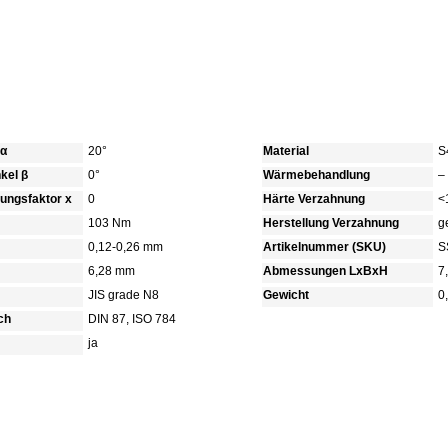
 α
20°
Material
S
kel β
0°
Wärmebehandlung
–
bungsfaktor x
0
Härte Verzahnung
<
103 Nm
Herstellung Verzahnung
g
0,12-0,26 mm
Artikelnummer (SKU)
S
6,28 mm
Abmessungen LxBxH
7
JIS grade N8
Gewicht
0
ch
DIN 87, ISO 784
ja