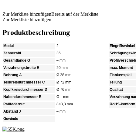
Produkt anfragen
Zur Merkliste hinzufügen
Bereits auf der Merkliste
Zur Merkliste hinzufügen
Produktbeschreibung
Modul
2
Eingriffswinkel
Zähnezahl
36
Schrägungswin
Gesamtlänge G
– mm
Profilverschie
Verzahnungsbreite E
20 mm
max. Moment
Bohrung A
Ø 28 mm
Flankenspiel
Teilkreisdurchmesser C
Ø 72 mm
Teilung
Kopfkreisdurchmesser D
Ø 76 mm
Qualität
Nabendurchmesser B
Ø – mm
Verzahnung na
Paßfedernut
8×3,3 mm
RoHS-konform
Abstand J
– mm
Gewinde
–