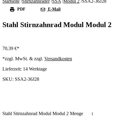
Startseite
/
Stirnzahnräder
/
SSA
/
Modul 2
/
SSA2-36J28
PDF
E-Mail
Stahl Stirnzahnrad Modul Modul 2
70,39
€
*zzgl. MwSt. & zzgl.
Versandkosten
Lieferzeit:
14 Werktage
SKU: SSA2-36J28
Stahl Stirnzahnrad Modul Modul 2 Menge
In den Warenkorb