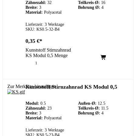
Zähnezahl:
32
Teilkreis-Ø:
16
Breite:
3
Bohrung Ø:
4
Material:
Polyacetal
Lieferzeit: 3 Werktage
SKU: KS0.5-32-B4
0,35
€
Kunststoff Stirnzahnrad
KS Modul 0,5 Menge
Zur Merkliste hinzufügen
Kunststoff Stirnzahnrad KS Modul 0,5
Modul:
0.5
Außen-Ø:
12.5
Zähnezahl:
23
Teilkreis-Ø:
11.5
Breite:
3
Bohrung Ø:
4
Material:
Polyacetal
Lieferzeit: 3 Werktage
SKU: KS0.5-23-B4