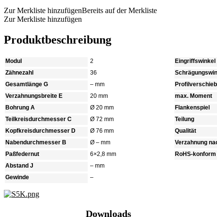
Zur Merkliste hinzufügen
Bereits auf der Merkliste
Zur Merkliste hinzufügen
Produktbeschreibung
Modul
2
Eingriffswinkel
Zähnezahl
36
Schrägungswin
Gesamtlänge G
– mm
Profilverschie
Verzahnungsbreite E
20 mm
max. Moment
Bohrung A
Ø 20 mm
Flankenspiel
Teilkreisdurchmesser C
Ø 72 mm
Teilung
Kopfkreisdurchmesser D
Ø 76 mm
Qualität
Nabendurchmesser B
Ø – mm
Verzahnung na
Paßfedernut
6×2,8 mm
RoHS-konform
Abstand J
– mm
Gewinde
–
Downloads