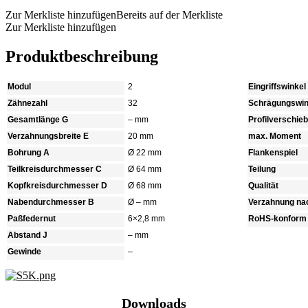
Zur Merkliste hinzufügen
Bereits auf der Merkliste
Zur Merkliste hinzufügen
Produktbeschreibung
Modul
2
Eingriffswinkel
Zähnezahl
32
Schrägungswin
Gesamtlänge G
– mm
Profilverschie
Verzahnungsbreite E
20 mm
max. Moment
Bohrung A
Ø 22 mm
Flankenspiel
Teilkreisdurchmesser C
Ø 64 mm
Teilung
Kopfkreisdurchmesser D
Ø 68 mm
Qualität
Nabendurchmesser B
Ø – mm
Verzahnung na
Paßfedernut
6×2,8 mm
RoHS-konform
Abstand J
– mm
Gewinde
–
Downloads