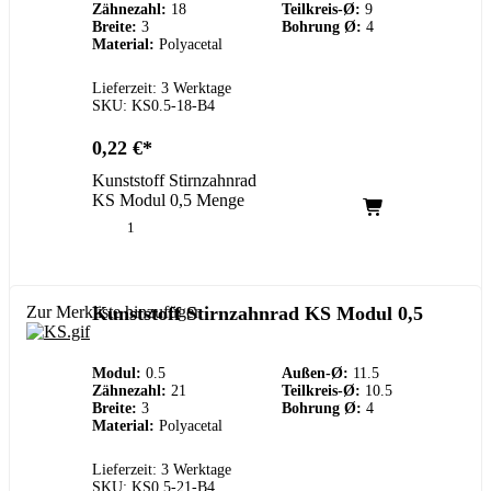
Zähnezahl:
18
Teilkreis-Ø:
9
Breite:
3
Bohrung Ø:
4
Material:
Polyacetal
Lieferzeit: 3 Werktage
SKU: KS0.5-18-B4
0,22
€
Kunststoff Stirnzahnrad
KS Modul 0,5 Menge
Zur Merkliste hinzufügen
Kunststoff Stirnzahnrad KS Modul 0,5
Modul:
0.5
Außen-Ø:
11.5
Zähnezahl:
21
Teilkreis-Ø:
10.5
Breite:
3
Bohrung Ø:
4
Material:
Polyacetal
Lieferzeit: 3 Werktage
SKU: KS0.5-21-B4