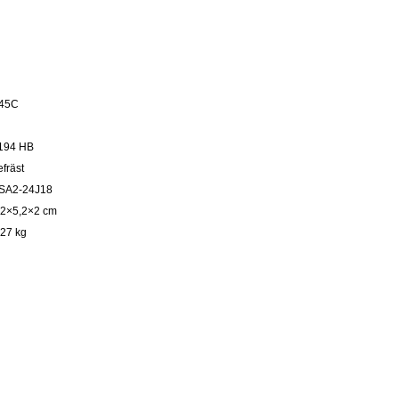
45C
194 HB
efräst
SA2-24J18
,2×5,2×2 cm
,27 kg