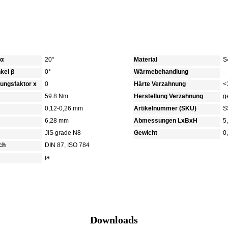
 α
20°
Material
S
kel β
0°
Wärmebehandlung
–
bungsfaktor x
0
Härte Verzahnung
<
59.8 Nm
Herstellung Verzahnung
g
0,12-0,26 mm
Artikelnummer (SKU)
S
6,28 mm
Abmessungen LxBxH
5
JIS grade N8
Gewicht
0
ch
DIN 87, ISO 784
ja
Downloads