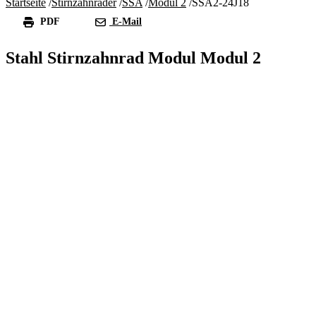
Startseite
/
Stirnzahnräder
/
SSA
/
Modul 2
/
SSA2-24J18
PDF
E-Mail
Stahl Stirnzahnrad Modul Modul 2