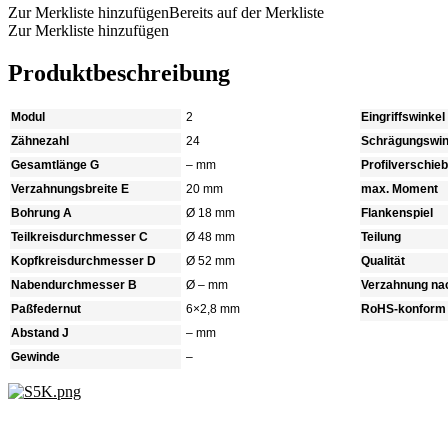
Zur Merkliste hinzufügen
Bereits auf der Merkliste
Zur Merkliste hinzufügen
Produktbeschreibung
Modul
2
Eingriffswinkel
Zähnezahl
24
Schrägungswin
Gesamtlänge G
– mm
Profilverschie
Verzahnungsbreite E
20 mm
max. Moment
Bohrung A
Ø 18 mm
Flankenspiel
Teilkreisdurchmesser C
Ø 48 mm
Teilung
Kopfkreisdurchmesser D
Ø 52 mm
Qualität
Nabendurchmesser B
Ø – mm
Verzahnung na
Paßfedernut
6×2,8 mm
RoHS-konform
Abstand J
– mm
Gewinde
–