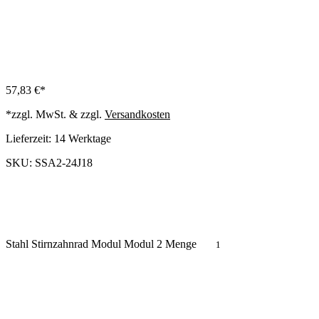
57,83
€
*zzgl. MwSt. & zzgl.
Versandkosten
Lieferzeit:
14 Werktage
SKU: SSA2-24J18
Stahl Stirnzahnrad Modul Modul 2 Menge
In den Warenkorb
Produkt anfragen