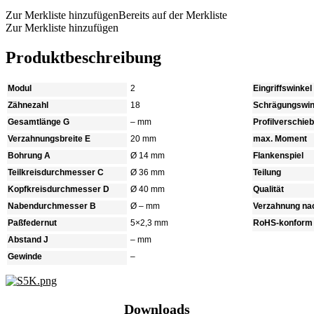
Zur Merkliste hinzufügen
Bereits auf der Merkliste
Zur Merkliste hinzufügen
Produktbeschreibung
Modul
2
Eingriffswinkel
Zähnezahl
18
Schrägungswin
Gesamtlänge G
– mm
Profilverschie
Verzahnungsbreite E
20 mm
max. Moment
Bohrung A
Ø 14 mm
Flankenspiel
Teilkreisdurchmesser C
Ø 36 mm
Teilung
Kopfkreisdurchmesser D
Ø 40 mm
Qualität
Nabendurchmesser B
Ø – mm
Verzahnung na
Paßfedernut
5×2,3 mm
RoHS-konform
Abstand J
– mm
Gewinde
–
Downloads