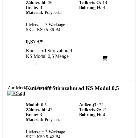
Zähnezahl:
36
Teilkreis-Ø:
18
Breite:
3
Bohrung Ø:
4
Material:
Polyacetal
Lieferzeit: 3 Werktage
SKU: KS0.5-36-B4
0,37
€
Kunststoff Stirnzahnrad
KS Modul 0,5 Menge
Zur Merkliste hinzufügen
Kunststoff Stirnzahnrad KS Modul 0,5
Modul:
0.5
Außen-Ø:
22
Zähnezahl:
42
Teilkreis-Ø:
21
Breite:
3
Bohrung Ø:
4
Material:
Polyacetal
Lieferzeit: 3 Werktage
SKU: KS0.5-42-B4