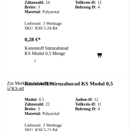
Zähnezahl:
24
Teilkreis-Ø:
12
Breite:
3
Bohrung Ø:
4
Material:
Polyacetal
Lieferzeit: 3 Werktage
SKU: KS0.5-24-B4
0,28
€
Kunststoff Stirnzahnrad
KS Modul 0,5 Menge
Zur Merkliste hinzufügen
Kunststoff Stirnzahnrad KS Modul 0,5
Modul:
0.5
Außen-Ø:
12
Zähnezahl:
22
Teilkreis-Ø:
11
Breite:
3
Bohrung Ø:
4
Material:
Polyacetal
Lieferzeit: 3 Werktage
SKU: KS0.5-22-B4