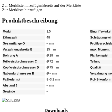
Zur Merkliste hinzufügen
Bereits auf der Merkliste
Zur Merkliste hinzufügen
Produktbeschreibung
Modul
1,5
Eingriffswinkel
Zähnezahl
48
Schrägungswin
Gesamtlänge G
– mm
Profilverschie
Verzahnungsbreite E
15 mm
max. Moment
Bohrung A
Ø 28 mm
Flankenspiel
Teilkreisdurchmesser C
Ø 72 mm
Teilung
Kopfkreisdurchmesser D
Ø 75 mm
Qualität
Nabendurchmesser B
Ø – mm
Verzahnung na
Paßfedernut
8×3,3 mm
RoHS-konform
Abstand J
– mm
Gewinde
–
Downloads