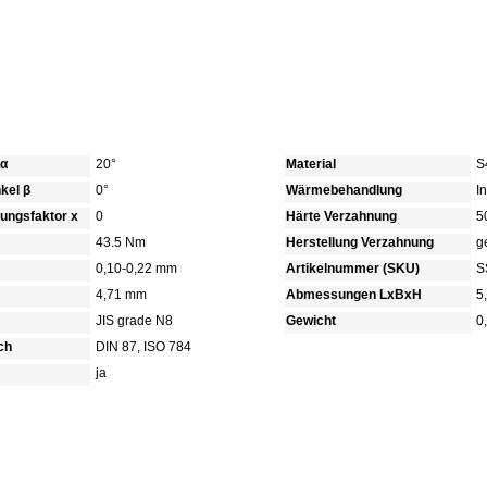
 α
20°
Material
S
kel β
0°
Wärmebehandlung
I
bungsfaktor x
0
Härte Verzahnung
5
43.5 Nm
Herstellung Verzahnung
g
0,10-0,22 mm
Artikelnummer (SKU)
S
4,71 mm
Abmessungen LxBxH
5
JIS grade N8
Gewicht
0
ch
DIN 87, ISO 784
ja