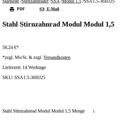
Startseite
/
Stirnzahnräder
/
SSA
/
Modul 1.5
/
SSA1.5-36HJ25
PDF
E-Mail
Stahl Stirnzahnrad Modul Modul 1,5
58,24
€
*zzgl. MwSt. & zzgl.
Versandkosten
Lieferzeit:
14 Werktage
SKU: SSA1.5-36HJ25
Stahl Stirnzahnrad Modul Modul 1,5 Menge
In den Warenkorb