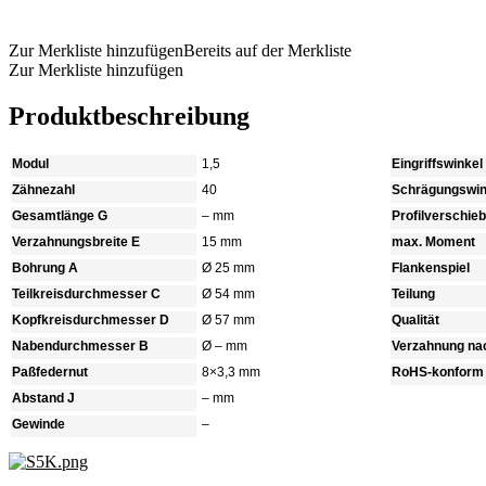
Produkt anfragen
Zur Merkliste hinzufügen
Bereits auf der Merkliste
Zur Merkliste hinzufügen
Produktbeschreibung
Modul
1,5
Eingriffswinkel
Zähnezahl
40
Schrägungswin
Gesamtlänge G
– mm
Profilverschie
Verzahnungsbreite E
15 mm
max. Moment
Bohrung A
Ø 25 mm
Flankenspiel
Teilkreisdurchmesser C
Ø 54 mm
Teilung
Kopfkreisdurchmesser D
Ø 57 mm
Qualität
Nabendurchmesser B
Ø – mm
Verzahnung na
Paßfedernut
8×3,3 mm
RoHS-konform
Abstand J
– mm
Gewinde
–