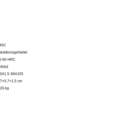
45C
nduktionsgehärtet
0-60 HRC
efräst
SA1.5-36HJ25
,7×5,7×1,5 cm
,26 kg