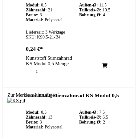
Modul:
0.5
Außen-Ø:
11.5
Zähnezahl:
21
Teilkreis-Ø:
10.5
Breite:
3
Bohrung Ø:
4
Material:
Polyacetal
Lieferzeit: 3 Werktage
SKU: KS0.5-21-B4
0,24
€
Kunststoff Stirnzahnrad
KS Modul 0,5 Menge
Zur Merkliste hinzufügen
Kunststoff Stirnzahnrad KS Modul 0,5
Modul:
0.5
Außen-Ø:
7.5
Zähnezahl:
13
Teilkreis-Ø:
6.5
Breite:
3
Bohrung Ø:
2
Material:
Polyacetal