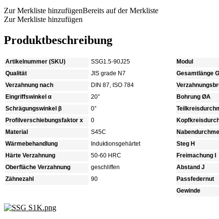
Zur Merkliste hinzufügen
Bereits auf der Merkliste
Zur Merkliste hinzufügen
Produktbeschreibung
Artikelnummer (SKU)
SSG1.5-90J25
Modul
Qualität
JIS grade N7
Gesamtlänge 
Verzahnung nach
DIN 87, ISO 784
Verzahnungsbre
Eingriffswinkel α
20°
Bohrung ØA
Schrägungswinkel β
0°
Teilkreisdurc
Profilverschiebungsfaktor x
0
Kopfkreisdur
Material
S45C
Nabendurchme
Wärmebehandlung
Induktionsgehärtet
Steg H
Härte Verzahnung
50-60 HRC
Freimachung I
Oberfläche Verzahnung
geschliffen
Abstand J
Zähnezahl
90
Passfedernut
Gewinde