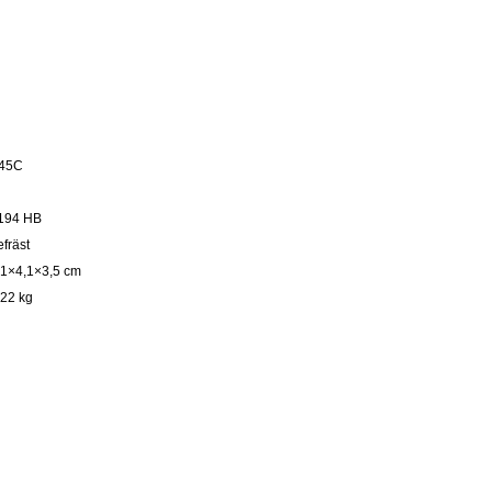
45C
194 HB
efräst
,1×4,1×3,5 cm
,22 kg