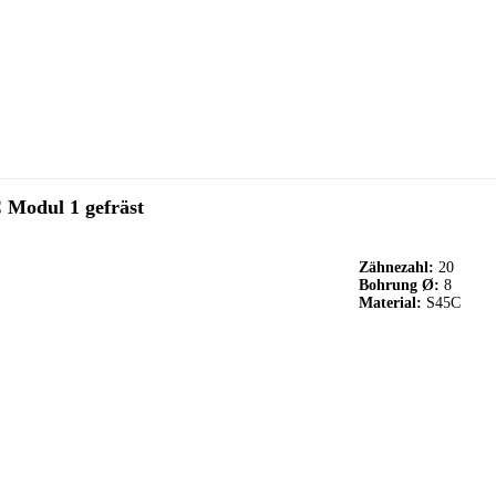
 Modul 1 gefräst
Zähnezahl:
20
Bohrung Ø:
8
Material:
S45C