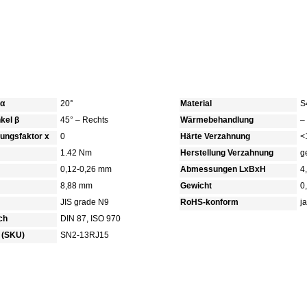
 α
20°
Material
S
kel β
45° – Rechts
Wärmebehandlung
–
bungsfaktor x
0
Härte Verzahnung
<
1.42 Nm
Herstellung Verzahnung
g
0,12-0,26 mm
Abmessungen LxBxH
4
8,88 mm
Gewicht
0
JIS grade N9
RoHS-konform
ja
ch
DIN 87, ISO 970
 (SKU)
SN2-13RJ15