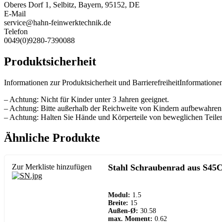
Oberes Dorf 1, Selbitz, Bayern, 95152, DE
E-Mail
service@hahn-feinwerktechnik.de
Telefon
0049(0)9280-7390088
Produktsicherheit
Informationen zur Produktsicherheit und BarrierefreiheitInformationen
– Achtung: Nicht für Kinder unter 3 Jahren geeignet.
– Achtung: Bitte außerhalb der Reichweite von Kindern aufbewahren
– Achtung: Halten Sie Hände und Körperteile von beweglichen Teilen
Ähnliche Produkte
Zur Merkliste hinzufügen
Stahl Schraubenrad aus S45C
Modul:
1.5
Breite:
15
Außen-Ø:
30.58
max. Moment:
0.62