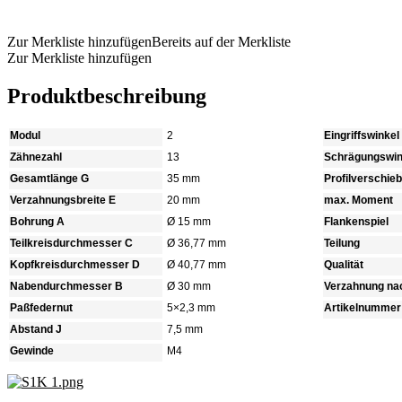
Produkt anfragen
Zur Merkliste hinzufügen
Bereits auf der Merkliste
Zur Merkliste hinzufügen
Produktbeschreibung
Modul
2
Eingriffswinkel
Zähnezahl
13
Schrägungswin
Gesamtlänge G
35 mm
Profilverschie
Verzahnungsbreite E
20 mm
max. Moment
Bohrung A
Ø 15 mm
Flankenspiel
Teilkreisdurchmesser C
Ø 36,77 mm
Teilung
Kopfkreisdurchmesser D
Ø 40,77 mm
Qualität
Nabendurchmesser B
Ø 30 mm
Verzahnung na
Paßfedernut
5×2,3 mm
Artikelnummer
Abstand J
7,5 mm
Gewinde
M4