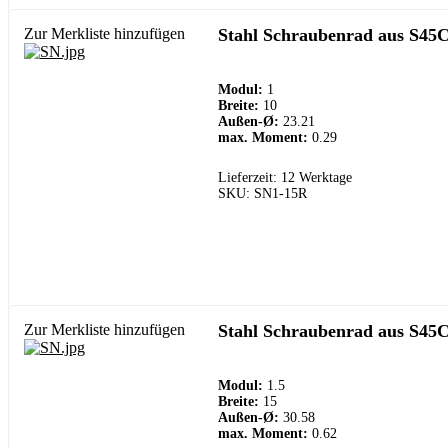
Zur Merkliste hinzufügen
Stahl Schraubenrad aus S45C
Modul:
1
Breite:
10
Außen-Ø:
23.21
max. Moment:
0.29
Lieferzeit: 12 Werktage
SKU: SN1-15R
Zur Merkliste hinzufügen
Stahl Schraubenrad aus S45C
Modul:
1.5
Breite:
15
Außen-Ø:
30.58
max. Moment:
0.62