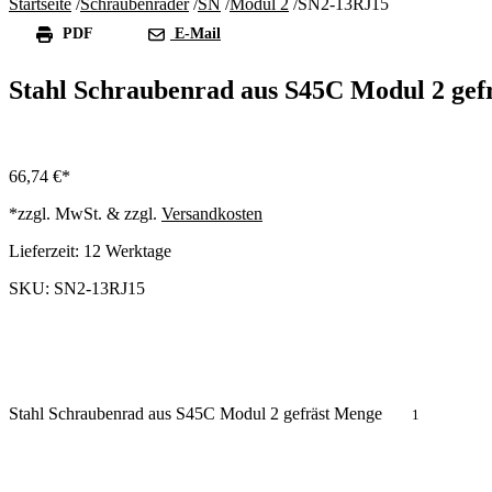
Startseite
/
Schraubenräder
/
SN
/
Modul 2
/
SN2-13RJ15
PDF
E-Mail
Stahl Schraubenrad aus S45C Modul 2 gef
66,74
€
*zzgl. MwSt. & zzgl.
Versandkosten
Lieferzeit:
12 Werktage
SKU: SN2-13RJ15
Stahl Schraubenrad aus S45C Modul 2 gefräst Menge
In den Warenkorb