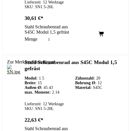
Lieferzeit: 12 Werktage
SKU: SN1.5-26L
30,61
€
Stahl Schraubenrad aus
S45C Modul 1,5 gefräst
Menge
Zur Merkliste hinzufügen
Stahl Schraubenrad aus S45C Modul 1,5
gefräst
Modul:
1.5
Zähnezahl:
20
Breite:
15
Bohrung Ø:
12
Außen-Ø:
45.43
Material:
S45C
max. Moment:
2.14
Lieferzeit: 12 Werktage
SKU: SN1.5-20L
22,63
€
Stahl Schraubenrad aus