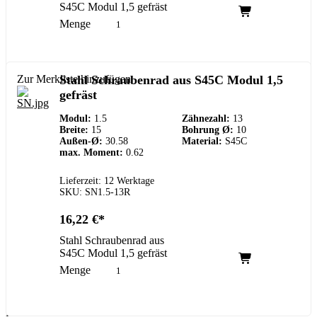
S45C Modul 1,5 gefräst
Menge
Zur Merkliste hinzufügen
Stahl Schraubenrad aus S45C Modul 1,5
gefräst
Modul:
1.5
Zähnezahl:
13
Breite:
15
Bohrung Ø:
10
Außen-Ø:
30.58
Material:
S45C
max. Moment:
0.62
Lieferzeit: 12 Werktage
SKU: SN1.5-13R
16,22
€
Stahl Schraubenrad aus
S45C Modul 1,5 gefräst
Menge
Kundenservice