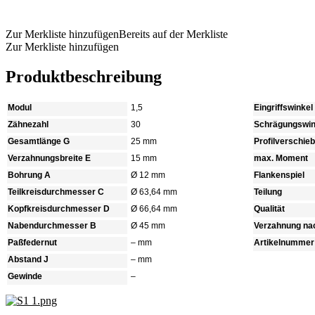
Produkt anfragen
Zur Merkliste hinzufügen
Bereits auf der Merkliste
Zur Merkliste hinzufügen
Produktbeschreibung
Modul
1,5
Eingriffswinkel
Zähnezahl
30
Schrägungswin
Gesamtlänge G
25 mm
Profilverschie
Verzahnungsbreite E
15 mm
max. Moment
Bohrung A
Ø 12 mm
Flankenspiel
Teilkreisdurchmesser C
Ø 63,64 mm
Teilung
Kopfkreisdurchmesser D
Ø 66,64 mm
Qualität
Nabendurchmesser B
Ø 45 mm
Verzahnung na
Paßfedernut
– mm
Artikelnummer
Abstand J
– mm
Gewinde
–