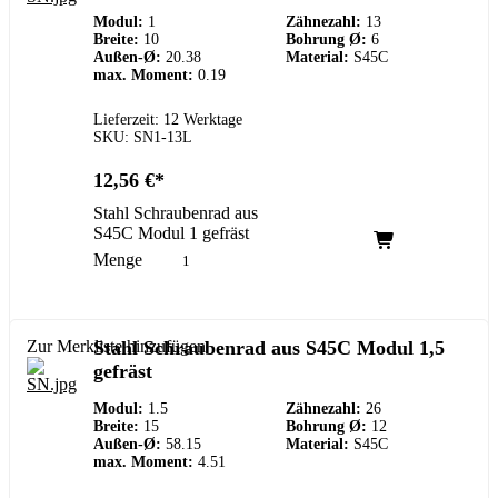
Modul:
1
Zähnezahl:
13
Breite:
10
Bohrung Ø:
6
Außen-Ø:
20.38
Material:
S45C
max. Moment:
0.19
Lieferzeit: 12 Werktage
SKU: SN1-13L
12,56
€
Stahl Schraubenrad aus
S45C Modul 1 gefräst
Menge
Zur Merkliste hinzufügen
Stahl Schraubenrad aus S45C Modul 1,5
gefräst
Modul:
1.5
Zähnezahl:
26
Breite:
15
Bohrung Ø:
12
Außen-Ø:
58.15
Material:
S45C
max. Moment:
4.51