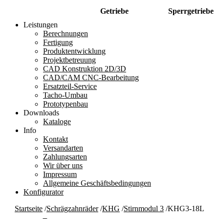
Getriebe
Sperrgetriebe
Leistungen
Berechnungen
Fertigung
Produktentwicklung
Projektbetreuung
CAD Konstruktion 2D/3D
CAD/CAM CNC-Bearbeitung
Ersatzteil-Service
Tacho-Umbau
Prototypenbau
Downloads
Kataloge
Info
Kontakt
Versandarten
Zahlungsarten
Wir über uns
Impressum
Allgemeine Geschäftsbedingungen
Konfigurator
Startseite
/
Schrägzahnräder
/
KHG
/
Stirnmodul 3
/
KHG3-18L