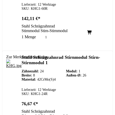
Lieferzeit: 12 Werktage
SKU: KHG1-60R
142,11
€
Stahl Schrägzahnrad
Stirnmodul Stirn-Stirnmodul
1 Menge
Zur Merkliste hinzufügen
Stahl Schrägzahnrad Stirnmodul Stirn-
Stirnmodul 1
Zähnezahl:
24
Modul:
1
Breite:
8
Außen-Ø:
26
Material:
42CrMo(S)4
Lieferzeit: 12 Werktage
SKU: KHG1-24R
76,67
€
Stahl Schrägzahnrad