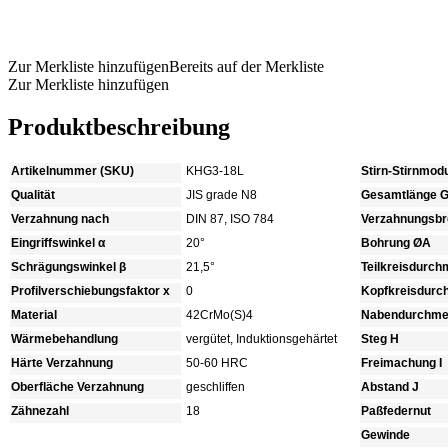
Produkt anfragen
Zur Merkliste hinzufügen
Bereits auf der Merkliste
Zur Merkliste hinzufügen
Produktbeschreibung
Artikelnummer (SKU)
KHG3-18L
Stirn-Stirnmod
Qualität
JIS grade N8
Gesamtlänge 
Verzahnung nach
DIN 87, ISO 784
Verzahnungsbre
Eingriffswinkel α
20°
Bohrung ØA
Schrägungswinkel β
21,5°
Teilkreisdurc
Profilverschiebungsfaktor x
0
Kopfkreisdur
Material
42CrMo(S)4
Nabendurchme
Wärmebehandlung
vergütet, Induktionsgehärtet
Steg H
Härte Verzahnung
50-60 HRC
Freimachung I
Oberfläche Verzahnung
geschliffen
Abstand J
Zähnezahl
18
Paßfedernut
Gewinde