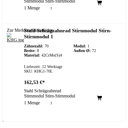
Stirnmodul Stirn-Stirnmodul
1 Menge
Zur Merkliste hinzufügen
Stahl Schrägzahnrad Stirnmodul Stirn-
Stirnmodul 1
Zähnezahl:
70
Modul:
1
Breite:
8
Außen-Ø:
72
Material:
42CrMo(S)4
Lieferzeit: 12 Werktage
SKU: KHG1-70L
162,53
€
Stahl Schrägzahnrad
Stirnmodul Stirn-Stirnmodul
1 Menge
Kundenservice