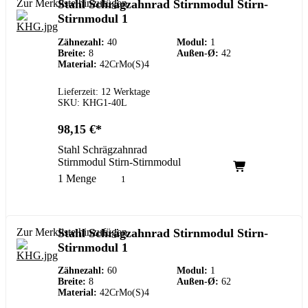
Zur Merkliste hinzufügen
Stahl Schrägzahnrad Stirnmodul Stirn-
Stirnmodul 1
Zähnezahl:
40
Modul:
1
Breite:
8
Außen-Ø:
42
Material:
42CrMo(S)4
Lieferzeit: 12 Werktage
SKU: KHG1-40L
98,15
€
Stahl Schrägzahnrad
Stirnmodul Stirn-Stirnmodul
1 Menge
Zur Merkliste hinzufügen
Stahl Schrägzahnrad Stirnmodul Stirn-
Stirnmodul 1
Zähnezahl:
60
Modul:
1
Breite:
8
Außen-Ø:
62
Material:
42CrMo(S)4