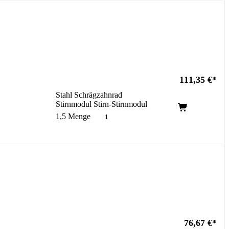
111,35
€
Stahl Schrägzahnrad
Stirnmodul Stirn-Stirnmodul
1,5 Menge
76,67
€