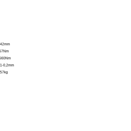
,42mm
57Nm
560Nm
,1-0,2mm
,57kg