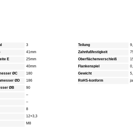
ul
3
Teilung
9
G
41mm
Zahnfußfestigkeit
7
ite E
25mm
Oberflächenverschleiß
1
40mm
Flankenspiel
0
hmesser ØC
180
Gewicht
5
chmesser ØD
186
RoHS-konform
ja
sser ØB
90
–
–
8
12×3,3
M8