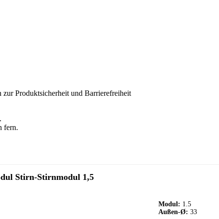
 zur Produktsicherheit und Barrierefreiheit
.
 fern.
dul Stirn-Stirnmodul 1,5
Modul:
1.5
Außen-Ø:
33