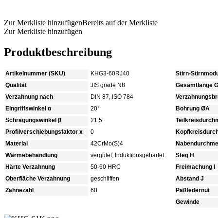
Produkt anfragen
Zur Merkliste hinzufügen
Bereits auf der Merkliste
Zur Merkliste hinzufügen
Produktbeschreibung
Artikelnummer (SKU)
KHG3-60RJ40
Stirn-Stirnmod
Qualität
JIS grade N8
Gesamtlänge 
Verzahnung nach
DIN 87, ISO 784
Verzahnungsbre
Eingriffswinkel α
20°
Bohrung ØA
Schrägungswinkel β
21,5°
Teilkreisdurc
Profilverschiebungsfaktor x
0
Kopfkreisdur
Material
42CrMo(S)4
Nabendurchme
Wärmebehandlung
vergütet, Induktionsgehärtet
Steg H
Härte Verzahnung
50-60 HRC
Freimachung I
Oberfläche Verzahnung
geschliffen
Abstand J
Zähnezahl
60
Paßfedernut
Gewinde