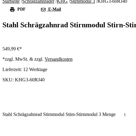
Startseite
/
Schrägzahnräder
/
KHG
/
Stirnmodul 3
/
KHG3-60RJ40
PDF
E-Mail
Stahl Schrägzahnrad Stirnmodul Stirn-St
549,99
€
*zzgl. MwSt. & zzgl.
Versandkosten
Lieferzeit:
12 Werktage
SKU: KHG3-60RJ40
Stahl Schrägzahnrad Stirnmodul Stirn-Stirnmodul 3 Menge
In den Warenkorb