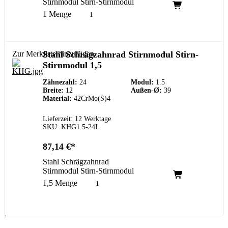
Stirnmodul Stirn-Stirnmodul
1 Menge
Zur Merkliste hinzufügen
Stahl Schrägzahnrad Stirnmodul Stirn-
Stirnmodul 1,5
Zähnezahl:
24
Modul:
1.5
Breite:
12
Außen-Ø:
39
Material:
42CrMo(S)4
Lieferzeit: 12 Werktage
SKU: KHG1.5-24L
87,14
€
Stahl Schrägzahnrad
Stirnmodul Stirn-Stirnmodul
1,5 Menge
Kundenservice