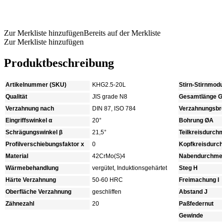
Produkt anfragen
Zur Merkliste hinzufügen
Bereits auf der Merkliste
Zur Merkliste hinzufügen
Produktbeschreibung
Artikelnummer (SKU)
KHG2.5-20L
Stirn-Stirnmod
Qualität
JIS grade N8
Gesamtlänge 
Verzahnung nach
DIN 87, ISO 784
Verzahnungsbre
Eingriffswinkel α
20°
Bohrung ØA
Schrägungswinkel β
21,5°
Teilkreisdurc
Profilverschiebungsfaktor x
0
Kopfkreisdur
Material
42CrMo(S)4
Nabendurchme
Wärmebehandlung
vergütet, Induktionsgehärtet
Steg H
Härte Verzahnung
50-60 HRC
Freimachung I
Oberfläche Verzahnung
geschliffen
Abstand J
Zähnezahl
20
Paßfedernut
Gewinde