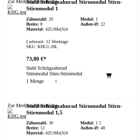
Zur Merkliste hinzufügen
Stahl Schrägzahnrad Stirnmodul Stirn-
Stirnmodul 1
Zähnezahl:
20
Modul:
1
Breite:
8
Außen-Ø:
22
Material:
42CrMo(S)4
Lieferzeit: 12 Werktage
SKU: KHG1-20L
73,80
€
Stahl Schrägzahnrad
Stirnmodul Stirn-Stirnmodul
1 Menge
Zur Merkliste hinzufügen
Stahl Schrägzahnrad Stirnmodul Stirn-
Stirnmodul 1,5
Zähnezahl:
30
Modul:
1.5
Breite:
12
Außen-Ø:
48
Material:
42CrMo(S)4