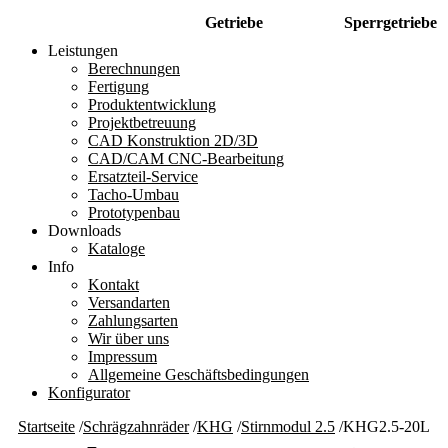
Getriebe
Sperrgetriebe
Leistungen
Berechnungen
Fertigung
Produktentwicklung
Projektbetreuung
CAD Konstruktion 2D/3D
CAD/CAM CNC-Bearbeitung
Ersatzteil-Service
Tacho-Umbau
Prototypenbau
Downloads
Kataloge
Info
Kontakt
Versandarten
Zahlungsarten
Wir über uns
Impressum
Allgemeine Geschäftsbedingungen
Konfigurator
Startseite
/
Schrägzahnräder
/
KHG
/
Stirnmodul 2.5
/
KHG2.5-20L