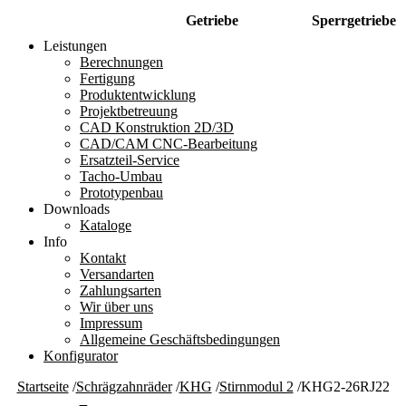
Getriebe
Sperrgetriebe
Leistungen
Berechnungen
Fertigung
Produktentwicklung
Projektbetreuung
CAD Konstruktion 2D/3D
CAD/CAM CNC-Bearbeitung
Ersatzteil-Service
Tacho-Umbau
Prototypenbau
Downloads
Kataloge
Info
Kontakt
Versandarten
Zahlungsarten
Wir über uns
Impressum
Allgemeine Geschäftsbedingungen
Konfigurator
Startseite
/
Schrägzahnräder
/
KHG
/
Stirnmodul 2
/
KHG2-26RJ22