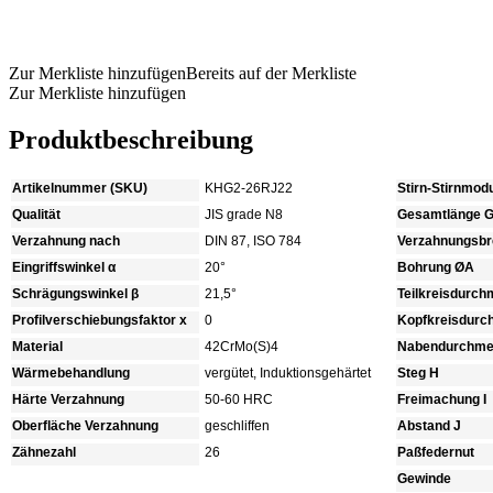
Produkt anfragen
Zur Merkliste hinzufügen
Bereits auf der Merkliste
Zur Merkliste hinzufügen
Produktbeschreibung
Artikelnummer (SKU)
KHG2-26RJ22
Stirn-Stirnmod
Qualität
JIS grade N8
Gesamtlänge 
Verzahnung nach
DIN 87, ISO 784
Verzahnungsbre
Eingriffswinkel α
20°
Bohrung ØA
Schrägungswinkel β
21,5°
Teilkreisdurc
Profilverschiebungsfaktor x
0
Kopfkreisdur
Material
42CrMo(S)4
Nabendurchme
Wärmebehandlung
vergütet, Induktionsgehärtet
Steg H
Härte Verzahnung
50-60 HRC
Freimachung I
Oberfläche Verzahnung
geschliffen
Abstand J
Zähnezahl
26
Paßfedernut
Gewinde