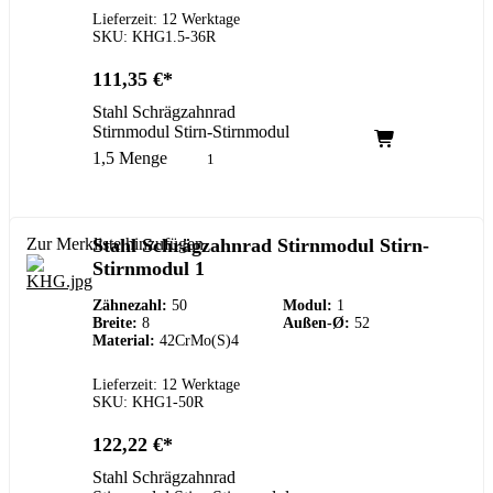
Lieferzeit: 12 Werktage
SKU: KHG1.5-36R
111,35
€
Stahl Schrägzahnrad
Stirnmodul Stirn-Stirnmodul
1,5 Menge
Zur Merkliste hinzufügen
Stahl Schrägzahnrad Stirnmodul Stirn-
Stirnmodul 1
Zähnezahl:
50
Modul:
1
Breite:
8
Außen-Ø:
52
Material:
42CrMo(S)4
Lieferzeit: 12 Werktage
SKU: KHG1-50R
122,22
€
Stahl Schrägzahnrad