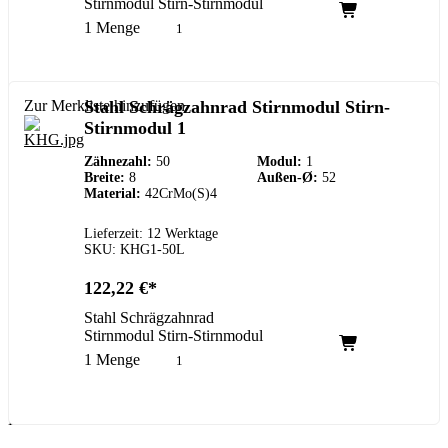
Stirnmodul Stirn-Stirnmodul
1 Menge
Zur Merkliste hinzufügen
Stahl Schrägzahnrad Stirnmodul Stirn-
Stirnmodul 1
Zähnezahl:
50
Modul:
1
Breite:
8
Außen-Ø:
52
Material:
42CrMo(S)4
Lieferzeit: 12 Werktage
SKU: KHG1-50L
122,22
€
Stahl Schrägzahnrad
Stirnmodul Stirn-Stirnmodul
1 Menge
Kundenservice