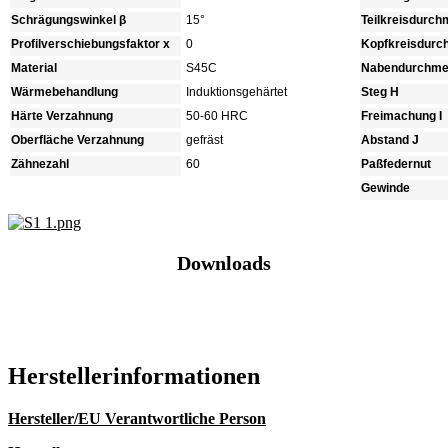
Schrägungswinkel β
15°
Teilkreisdurc
Profilverschiebungsfaktor x
0
Kopfkreisdur
Material
S45C
Nabendurchme
Wärmebehandlung
Induktionsgehärtet
Steg H
Härte Verzahnung
50-60 HRC
Freimachung I
Oberfläche Verzahnung
gefräst
Abstand J
Zähnezahl
60
Paßfedernut
Gewinde
Downloads
Katalog (PDF)
Hersteller­informationen
Hersteller/EU Verantwortliche Person