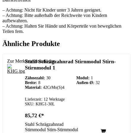
– Achtung: Nicht für Kinder unter 3 Jahren geeignet.
– Achtung: Bitte außerhalb der Reichweite von Kindern
aufbewahren.
– Achtung: Halten Sie Hände und Körperteile von beweglichen
Teilen fern.
Ähnliche Produkte
Zur Merkliste hinzufügen
Stahl Schrägzahnrad Stirnmodul Stirn-
Stirnmodul 1
Zähnezahl:
30
Modul:
1
Breite:
8
Außen-Ø:
32
Material:
42CrMo(S)4
Lieferzeit: 12 Werktage
SKU: KHG1-30L
85,72
€
Stahl Schrägzahnrad
Stirnmodul Stirn-Stirnmodul