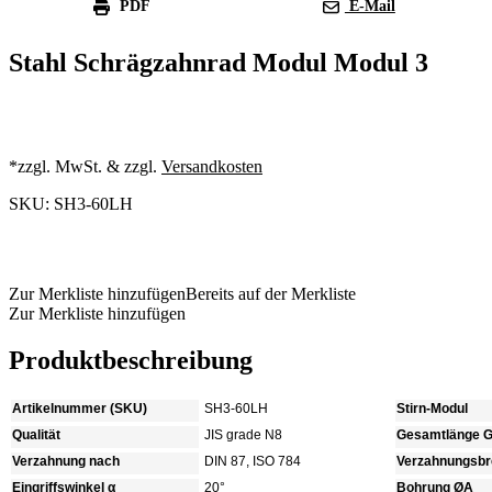
PDF
E-Mail
Stahl Schrägzahnrad Modul Modul 3
*zzgl. MwSt. & zzgl.
Versandkosten
SKU: SH3-60LH
Produkt anfragen
Zur Merkliste hinzufügen
Bereits auf der Merkliste
Zur Merkliste hinzufügen
Produktbeschreibung
Artikelnummer (SKU)
SH3-60LH
Stirn-Modul
Qualität
JIS grade N8
Gesamtlänge 
Verzahnung nach
DIN 87, ISO 784
Verzahnungsbre
Eingriffswinkel α
20°
Bohrung ØA