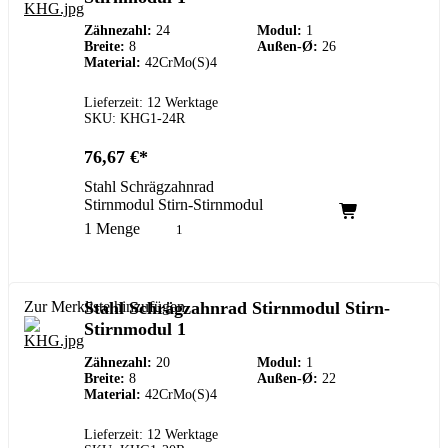
Zähnezahl:
24
Modul:
1
Breite:
8
Außen-Ø:
26
Material:
42CrMo(S)4
Lieferzeit: 12 Werktage
SKU: KHG1-24R
76,67
€
Stahl Schrägzahnrad
Stirnmodul Stirn-Stirnmodul
1 Menge
Zur Merkliste hinzufügen
Stahl Schrägzahnrad Stirnmodul Stirn-
Stirnmodul 1
Zähnezahl:
20
Modul:
1
Breite:
8
Außen-Ø:
22
Material:
42CrMo(S)4
Lieferzeit: 12 Werktage