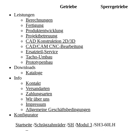
Getriebe
Sperrgetriebe
Leistungen
Berechnungen
Fertigung
Produktentwicklung
Projektbetreuung
CAD Konstruktion 2D/3D
CAD/CAM CNC-Bearbeitung
Ersatzteil-Service
Tacho-Umbau
Prototypenbau
Downloads
Kataloge
Info
Kontakt
Versandarten
Zahlungsarten
Wir über uns
Impressum
Allgemeine Geschäftsbedingungen
Konfigurator
Startseite
/
Schrägzahnräder
/
SH
/
Modul 3
/
SH3-60LH