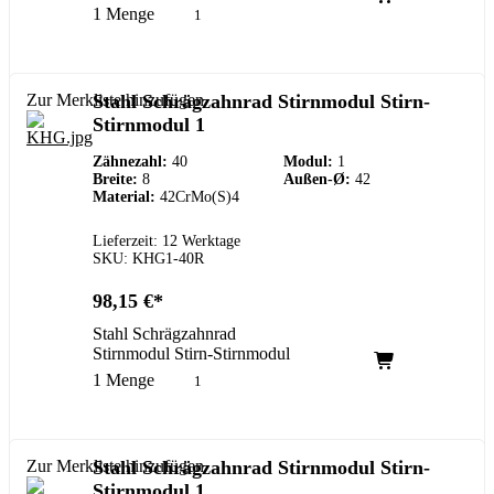
1 Menge
Zur Merkliste hinzufügen
Stahl Schrägzahnrad Stirnmodul Stirn-
Stirnmodul 1
Zähnezahl:
40
Modul:
1
Breite:
8
Außen-Ø:
42
Material:
42CrMo(S)4
Lieferzeit: 12 Werktage
SKU: KHG1-40R
98,15
€
Stahl Schrägzahnrad
Stirnmodul Stirn-Stirnmodul
1 Menge
Zur Merkliste hinzufügen
Stahl Schrägzahnrad Stirnmodul Stirn-
Stirnmodul 1